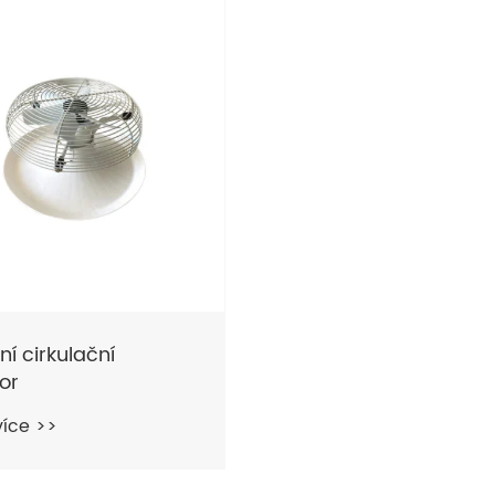
ní cirkulační
tor
více >>