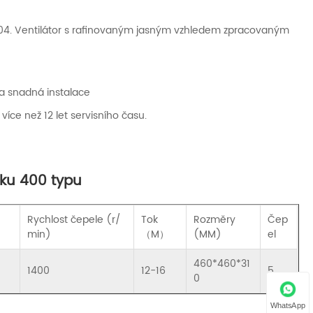
i 304. Ventilátor s rafinovaným jasným vzhledem zpracovaným
 a snadná instalace
více než 12 let servisního času.
íku 400 typu
Rychlost čepele (r/
Tok
Rozměry
Čep
min)
（M）
(MM)
el
460*460*31
1400
12-16
5
0
WhatsApp