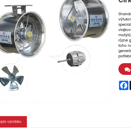
cir
Shando
výfuko
special
vlajkov
motýlů,
různé 
toho na
generá
potřeb
F
opis výrobku