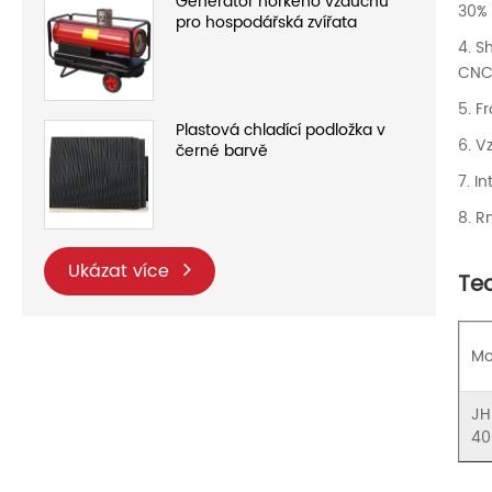
Generátor horkého vzduchu
30% 
pro hospodářská zvířata
4. S
CNC 
5. F
Plastová chladící podložka v
6. V
černé barvě
7. I
8. R
Ukázat více
Tec
Mo
JH
40