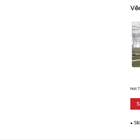
Vě
Hot T
S
Sk