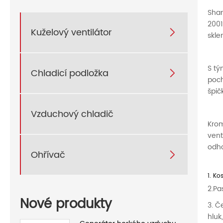
Shan
2001
Kuželový ventilátor

skle
S tý
Chladicí podložka

poch
špič
Vzduchový chladič
Krom
vent
odho
Ohřívač

1. Ko
2.Pa
Nové produkty
3. Č
hluk