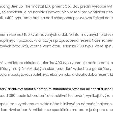
dong Jienuo Thermostat Equipment Co., Ltd., přední výrobce vý
, se specializuje na nabídku inovativních řešení pro ventilační a
níku 400 typu jsme hrdí na naši schopnost poskytovat řešení na mí
mem více než 150 kvalifikovaných a dobře informovaných profesi
opili jejich požadavky a rozvíjeli přizpůsobená řešení. Naše zamě
kových produktů, včetně ventilátoru skleníku 400 typu, které splňují
ě ventilátoru cirkulace skleníku 400 typu zahrnuje naše produkto
ilátory motýlů, elektrických oken proudění vzduchu a generáto
dláni poskytovat spolehlivá, ekonomická a dlouhodobá řešení, kte
stelní skleníkový motor s národním standardem, vysokou účinností a úsporou
sded 360 hodin laboratorní destruktivní testování, vynikající výkon
epele jsou vyrobeny ze světelného hliníkového děrování najednou,
, korozivní odpor. Ventilátor se speciálním motorem je úspora e