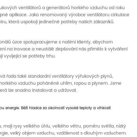
fukových ventilátorů a generátorů horkého vzduchu od roku
 topné aplikace. Jako renomovaný výrobce ventilátoru cirkulace
ru, která uspokojí jedinečné potřeby našich zákazníků.
onálů úzce spolupracujeme s našimi klienty, abychom
ření na inovace a neustálé zlepšování nás přimělo k vytváření
 vyvíjející se potřeby trhu.
vá řada také standardní ventilátory výfukových plynů,
ry horkého vzduchu poháněné uhlím, ropou a plynem. Jsme
rá lze snadno instalovat a udržovat.
 energie. Běží hladce za okolností vysoké teploty a vlhkosti
 mají rysy velkého úhlu, velkého větru, poměru světla, nízký
nergie, velký objem vzduchu, vzdálenost s dlouhým vzduchem.