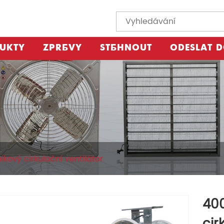
UKTY
ZPRÁVY
STÁHNOUT
ODESLAT 
níkový cirkulační ventilátor
400