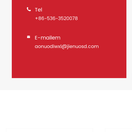
Tel

+86-536-3520078
E-mailem

aonuodiwxl@jienuosd.com