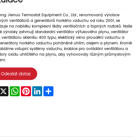
kulace
ng Jienuo Termostat Equipment Co., Ltd., renomovaný výrobce
vých ventilátorů a generátorů horkého vzduchu od roku 2001, se
izuje na nabídku komplexní škály ventilačních a topných roztoků. Naše
é výrobky zahrnují standardní ventilátor výfukového plynu, ventilátor
 ventilátoru skleníku 400 typu, elektrický okno proudění vzduchu a
generátory horkého vzduchu poháněné uhlím, olejem a plynem. Kromě
bízíme vstupní systémy vzduchu, krabice pro ovládání ventilátoru a
tory oxidu uhličitého na plynu, aby vyhovovaly různým průmyslovým
ám.
Odeslat dotaz
acebook
X
WhatsApp
Pinterest
LinkedIn
Share