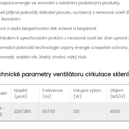
úspora energie ve srovnání s ostatními podobnými produkty.
hell přijímá pokročilý sběratel proudu, vyrobený z nerezové ocel
lisováním.
ront a zadní bezpečnostní sítě, krásné a bezpečné.
zhledem k upevňovacím prvkům z nerezové oceli lze úhel upravit
nternační pokročilá technologie úspory energie a tepelné ochrany, 
monatě, stabilní vítr, žádný chvění, nízký hluk.
hnické parametry ventilátoru cirkulace sklen
Napětí
Frekvence
Vstupní výkon
Objem
del
(proti)
(Hz)
(W)
(M3/H)
F-
220/380
50/60
120
4600
0