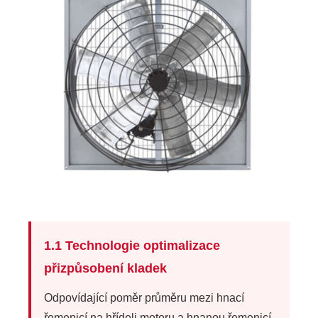
1.1 Technologie optimalizace
přizpůsobení kladek
Odpovídající poměr průměru mezi hnací
řemenicí na hřídeli motoru a hnanou řemenicí