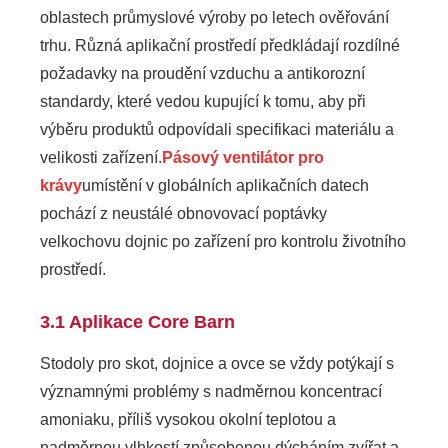
oblastech průmyslové výroby po letech ověřování
trhu. Různá aplikační prostředí předkládají rozdílné
požadavky na proudění vzduchu a antikorozní
standardy, které vedou kupující k tomu, aby při
výběru produktů odpovídali specifikaci materiálu a
velikosti zařízení.
Pásový ventilátor pro
krávy
umístění v globálních aplikačních datech
pochází z neustálé obnovovací poptávky
velkochovu dojnic po zařízení pro kontrolu životního
prostředí.
3.1 Aplikace Core Barn
Stodoly pro skot, dojnice a ovce se vždy potýkají s
významnými problémy s nadměrnou koncentrací
amoniaku, příliš vysokou okolní teplotou a
nadměrnou vlhkostí způsobenou dýcháním zvířat a