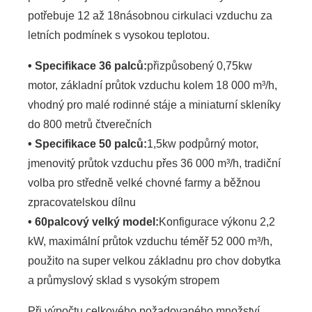
potřebuje 12 až 18násobnou cirkulaci vzduchu za
letních podmínek s vysokou teplotou.
•
Specifikace 36 palců:
přizpůsobený 0,75kw
motor, základní průtok vzduchu kolem 18 000 m³/h,
vhodný pro malé rodinné stáje a miniaturní skleníky
do 800 metrů čtverečních
•
Specifikace 50 palců:
1,5kw podpůrný motor,
jmenovitý průtok vzduchu přes 36 000 m³/h, tradiční
volba pro středně velké chovné farmy a běžnou
zpracovatelskou dílnu
•
60palcový velký model:
Konfigurace výkonu 2,2
kW, maximální průtok vzduchu téměř 52 000 m³/h,
použito na super velkou základnu pro chov dobytka
a průmyslový sklad s vysokým stropem
Při výpočtu celkového požadovaného množství