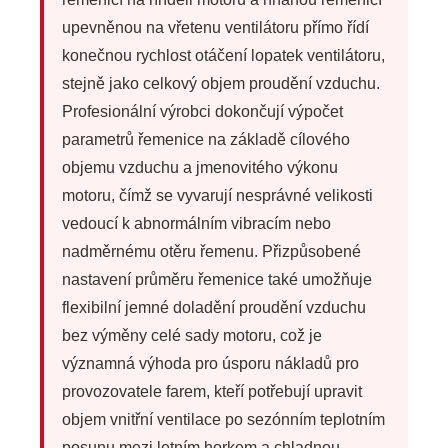
upevněnou na vřetenu ventilátoru přímo řídí
konečnou rychlost otáčení lopatek ventilátoru,
stejně jako celkový objem proudění vzduchu.
Profesionální výrobci dokončují výpočet
parametrů řemenice na základě cílového
objemu vzduchu a jmenovitého výkonu
motoru, čímž se vyvarují nesprávné velikosti
vedoucí k abnormálním vibracím nebo
nadměrnému otěru řemenu. Přizpůsobené
nastavení průměru řemenice také umožňuje
flexibilní jemné doladění proudění vzduchu
bez výměny celé sady motoru, což je
významná výhoda pro úsporu nákladů pro
provozovatele farem, kteří potřebují upravit
objem vnitřní ventilace po sezónním teplotním
posunu mezi letním horkem a chladnou