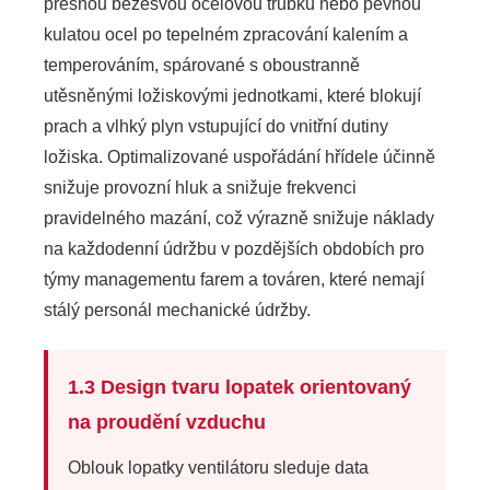
přesnou bezešvou ocelovou trubku nebo pevnou
kulatou ocel po tepelném zpracování kalením a
temperováním, spárované s oboustranně
utěsněnými ložiskovými jednotkami, které blokují
prach a vlhký plyn vstupující do vnitřní dutiny
ložiska. Optimalizované uspořádání hřídele účinně
snižuje provozní hluk a snižuje frekvenci
pravidelného mazání, což výrazně snižuje náklady
na každodenní údržbu v pozdějších obdobích pro
týmy managementu farem a továren, které nemají
stálý personál mechanické údržby.
1.3 Design tvaru lopatek orientovaný
na proudění vzduchu
Oblouk lopatky ventilátoru sleduje data