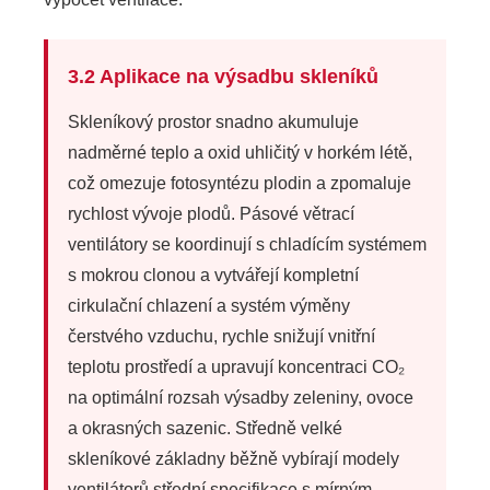
3.2 Aplikace na výsadbu skleníků
Skleníkový prostor snadno akumuluje
nadměrné teplo a oxid uhličitý v horkém létě,
což omezuje fotosyntézu plodin a zpomaluje
rychlost vývoje plodů. Pásové větrací
ventilátory se koordinují s chladícím systémem
s mokrou clonou a vytvářejí kompletní
cirkulační chlazení a systém výměny
čerstvého vzduchu, rychle snižují vnitřní
teplotu prostředí a upravují koncentraci CO₂
na optimální rozsah výsadby zeleniny, ovoce
a okrasných sazenic. Středně velké
skleníkové základny běžně vybírají modely
ventilátorů střední specifikace s mírným