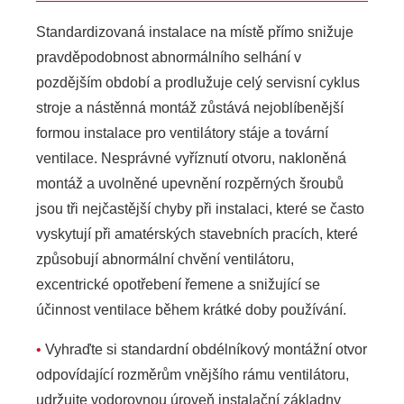
Standardizovaná instalace na místě přímo snižuje
pravděpodobnost abnormálního selhání v
pozdějším období a prodlužuje celý servisní cyklus
stroje a nástěnná montáž zůstává nejoblíbenější
formou instalace pro ventilátory stáje a tovární
ventilace. Nesprávné vyříznutí otvoru, nakloněná
montáž a uvolněné upevnění rozpěrných šroubů
jsou tři nejčastější chyby při instalaci, které se často
vyskytují při amatérských stavebních pracích, které
způsobují abnormální chvění ventilátoru,
excentrické opotřebení řemene a snižující se
účinnost ventilace během krátké doby používání.
•
Vyhraďte si standardní obdélníkový montážní otvor
odpovídající rozměrům vnějšího rámu ventilátoru,
udržujte vodorovnou úroveň instalační základny