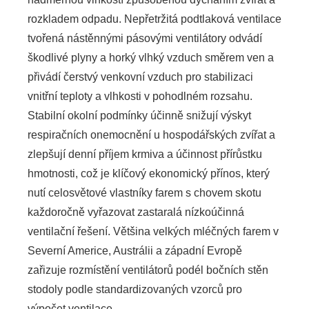
rozkladem odpadu. Nepřetržitá podtlaková ventilace
tvořená nástěnnými pásovými ventilátory odvádí
škodlivé plyny a horký vlhký vzduch směrem ven a
přivádí čerstvý venkovní vzduch pro stabilizaci
vnitřní teploty a vlhkosti v pohodlném rozsahu.
Stabilní okolní podmínky účinně snižují výskyt
respiračních onemocnění u hospodářských zvířat a
zlepšují denní příjem krmiva a účinnost přírůstku
hmotnosti, což je klíčový ekonomický přínos, který
nutí celosvětové vlastníky farem s chovem skotu
každoročně vyřazovat zastaralá nízkoúčinná
ventilační řešení. Většina velkých mléčných farem v
Severní Americe, Austrálii a západní Evropě
zařizuje rozmístění ventilátorů podél bočních stěn
stodoly podle standardizovaných vzorců pro
výpočet ventilace.