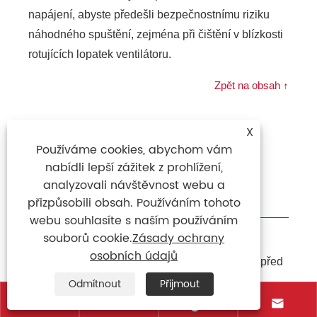
napájení, abyste předešli bezpečnostnímu riziku
náhodného spuštění, zejména při čištění v blízkosti
rotujících lopatek ventilátoru.
Zpět na obsah ↑
X
Používáme cookies, abychom vám
7 Spolehlivé standardy
nabídli lepší zážitek z prohlížení,
prověřování výrobců pro
analyzovali návštěvnost webu a
hromadné nákupy
přizpůsobili obsah. Používáním tohoto
webu souhlasíte s naším používáním
souborů cookie.
Zásady ochrany
Nákupčí globálních zemědělských skupin a
osobních údajů
manažeři nákupu průmyslových projektů musí před
velkoobjemovou objednávkou dokončit
Odmítnout
Přijmout
vícerozměrné ověření kvalifikace a výběr



