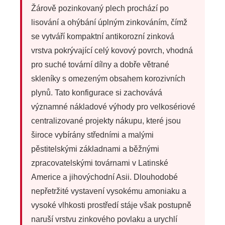
Žárově pozinkovaný plech prochází po
lisování a ohýbání úplným zinkováním, čímž
se vytváří kompaktní antikorozní zinková
vrstva pokrývající celý kovový povrch, vhodná
pro suché tovární dílny a dobře větrané
skleníky s omezeným obsahem korozivních
plynů. Tato konfigurace si zachovává
významné nákladové výhody pro velkosériové
centralizované projekty nákupu, které jsou
široce vybírány středními a malými
pěstitelskými základnami a běžnými
zpracovatelskými továrnami v Latinské
Americe a jihovýchodní Asii. Dlouhodobé
nepřetržité vystavení vysokému amoniaku a
vysoké vlhkosti prostředí stáje však postupně
naruší vrstvu zinkového povlaku a urychlí