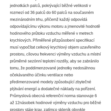
jednotkách palců, pokrývající běžné velikosti v
rozmezí od 36 palců do 60 palců na současném
mezinárodním trhu, přičemž každý odpovídá
odpovídajícímu výkonu motoru a jmenovité hodnotě
hodinového průtoku vzduchu měřené v metrech
krychlových. Přiměřené přizpůsobení specifikací
musí vypočítat celkový krychlový objem uzavřeného
prostoru, cílovou frekvenci výměny vzduchu a místní
průměrné sezónní teplotní rozdíly, aby se zabránilo
tomu, že poddimenzované jednotky nedosáhnou
očekávaného účinku ventilace nebo
předimenzované modely způsobující zbytečné
plýtvání energií a dodatečné náklady na pořízení.
Průmyslová obecná referenční norma stanovuje 6
až 12násobek hodinové výměny vzduchu pro běžné
prostory stáje krav, zatímco skleník obvykle