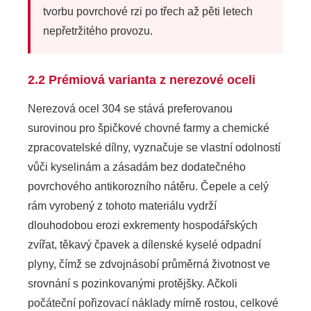
tvorbu povrchové rzi po třech až pěti letech
nepřetržitého provozu.
2.2 Prémiová varianta z nerezové oceli
Nerezová ocel 304 se stává preferovanou
surovinou pro špičkové chovné farmy a chemické
zpracovatelské dílny, vyznačuje se vlastní odolností
vůči kyselinám a zásadám bez dodatečného
povrchového antikorozního nátěru. Čepele a celý
rám vyrobený z tohoto materiálu vydrží
dlouhodobou erozi exkrementy hospodářských
zvířat, těkavý čpavek a dílenské kyselé odpadní
plyny, čímž se zdvojnásobí průměrná životnost ve
srovnání s pozinkovanými protějšky. Ačkoli
počáteční pořizovací náklady mírně rostou, celkové