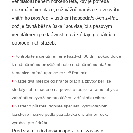
ventilátoru během horkého léta, kdy je potřeba
maximální ventilace, což vážně narušuje rovnováhu
vnitřního prostředí v ustájení hospodářských zvířat,
což je čtvrtá běžná úskalí související s pásovým
ventilátorem pro krávy shrnutá z údajů globálních
poprodejních služeb.
•
Kontrolujte napnutí řemene každých 30 dní, pokud dojde
k nadměrnému prověšení nebo nadměrnému utažení
řemenice, mírně upravte rozteč řemenic
•
Každé dva měsíce odstraňte prach a zbytky peří ze
stodoly nahromaděné na povrchu radlice a rámu, abyste
zabránili nevyváženému otáčení v důsledku vibrací
•
Každého půl roku doplňte speciální vysokoteplotní
ložiskové mazivo podle požadavků oficiální příručky
výrobce pro údržbu
Před všemi údržbovými operacemi zastavte