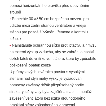
pomocí horizontálního pravítka před upevněním
šroubů
•
Ponechte 30 až 50 cm bezpečnou mezeru pro
údržbu mezi zadní stranou ventilátoru a vnější
stěnou pro pozdější výměnu řemene a kontrolu
ložisek
•
Nainstalujte ochrannou síťku proti ptactvu a hmyzu
na externí výstup vzduchu, aby se zabránilo nasátí
cizích látek do vnitřku ventilátoru, které by způsobilo
poškození lopatek kolize
U průmyslových továrních prostor s vysokými
stěnami nad čtyři metry výšky je vyžadován
pomocný závěsný držák přizpůsobený podle
struktury stěny, aby byla zajištěna stabilní montáž
zavěšení ventilátoru bez rizika dlouhodobého
praskání stěny způsobeného vibracemi.